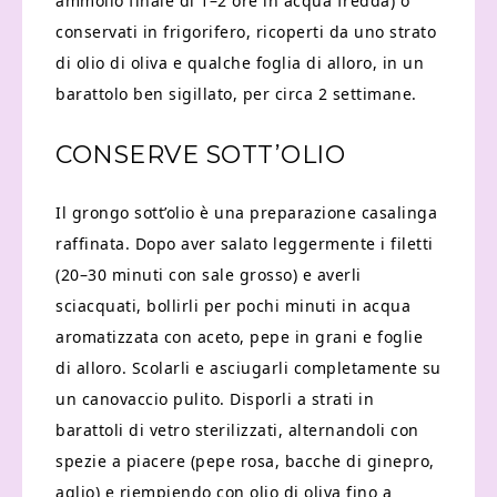
ammollo finale di 1–2 ore in acqua fredda) o
conservati in frigorifero, ricoperti da uno strato
di olio di oliva e qualche foglia di alloro, in un
barattolo ben sigillato, per circa 2 settimane.
CONSERVE SOTT’OLIO
Il grongo sott’olio è una preparazione casalinga
raffinata. Dopo aver salato leggermente i filetti
(20–30 minuti con sale grosso) e averli
sciacquati, bollirli per pochi minuti in acqua
aromatizzata con aceto, pepe in grani e foglie
di alloro. Scolarli e asciugarli completamente su
un canovaccio pulito. Disporli a strati in
barattoli di vetro sterilizzati, alternandoli con
spezie a piacere (pepe rosa, bacche di ginepro,
aglio) e riempiendo con olio di oliva fino a