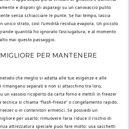
atamente e disponi gli asparagi su un canovaccio pulito
nte senza schiacciare le punte. Se hai tempo, lascia
 unico strato, così l’umidità residua evapora. Un piccolo
grande quantità ho ignorato l’asciugatura, e al momento
 salto mai questo passaggio.
 MIGLIORE PER MANTENERE
metodo che meglio si adatta alle tue esigenze e alle
gi rimangano separati e non si attacchino tra loro,
su un vassoio ricoperto da carta forno e mettili in freezer
a tecnica si chiama “flash-freeze” o congelamento rapido.
freezer o in contenitori ermetici. Se possiedi un
liore per usarlo: rimuovere l’aria riduce il rischio di
nza attrezzatura speciale puoi fare molto: usa sacchetti