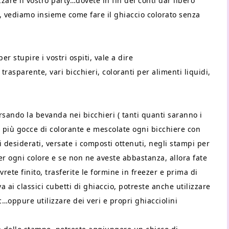
zare il vostro party…dovete in fin dei conti dar libero
ra, vediamo insieme come fare il ghiaccio colorato senza
r stupire i vostri ospiti, vale a dire
trasparente, vari bicchieri, coloranti per alimenti liquidi,
sando la bevanda nei bicchieri ( tanti quanti saranno i
e o più gocce di colorante e mescolate ogni bicchiere con
i desiderati, versate i composti ottenuti, negli stampi per
per ogni colore e se non ne aveste abbastanza, allora fate
rete finito, trasferite le formine in freezer e prima di
va ai classici cubetti di ghiaccio, potreste anche utilizzare
tc…oppure utilizzare dei veri e propri ghiacciolini