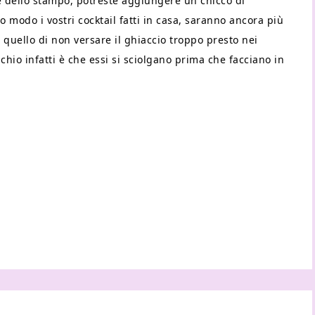
e dello stampo, potreste aggiungere un chicco di
to modo i vostri cocktail fatti in casa, saranno ancora più
 quello di non versare il ghiaccio troppo presto nei
rischio infatti è che essi si sciolgano prima che facciano in