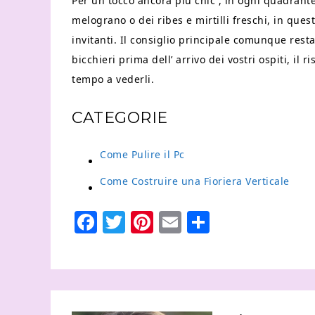
Per un tocco ancora più chic , in ogni quadrant
melograno o dei ribes e mirtilli freschi, in ques
invitanti. Il consiglio principale comunque resta
bicchieri prima dell’ arrivo dei vostri ospiti, il 
tempo a vederli.
CATEGORIE
Come Pulire il Pc
Come Costruire una Fioriera Verticale
Facebook
Twitter
Pinterest
Email
Condividi