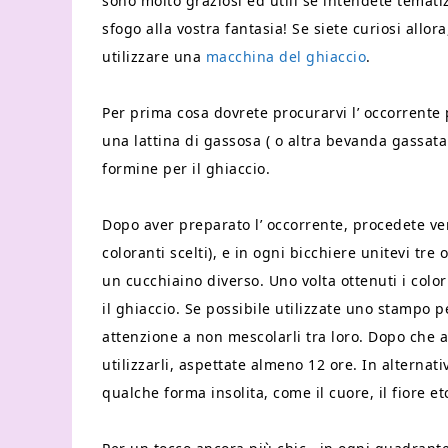
sono molto graziosi ed utili se intendete tematiz
sfogo alla vostra fantasia! Se siete curiosi allo
utilizzare una
macchina del ghiaccio
.
Per prima cosa dovrete procurarvi l’ occorrente pe
una lattina di gassosa ( o altra bevanda gassata 
formine per il ghiaccio.
Dopo aver preparato l’ occorrente, procedete ver
coloranti scelti), e in ogni bicchiere unitevi tr
un cucchiaino diverso. Uno volta ottenuti i color
il ghiaccio. Se possibile utilizzate uno stampo 
attenzione a non mescolarli tra loro. Dopo che av
utilizzarli, aspettate almeno 12 ore. In alternati
qualche forma insolita, come il cuore, il fiore e